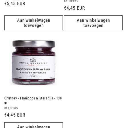
Verkoper:
BELBERRY
Normale
€5,45 EUR
Normale
€4,45 EUR
prijs
prijs
Aan winkelwagen
Aan winkelwagen
toevoegen
toevoegen
Chutney - Framboos & Steranijs - 130
gr
Verkoper:
BELBERRY
Normale
€4,45 EUR
prijs
Aan winkelwagen