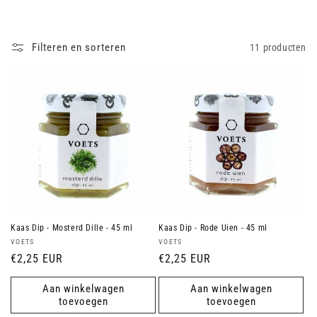
i
e
Filteren en sorteren
11 producten
:
Kaas Dip - Mosterd Dille - 45 ml
Kaas Dip - Rode Uien - 45 ml
Verkoper:
Verkoper:
VOETS
VOETS
Normale
€2,25 EUR
Normale
€2,25 EUR
prijs
prijs
Aan winkelwagen
Aan winkelwagen
toevoegen
toevoegen