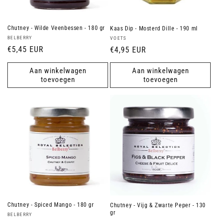
Chutney - Wilde Veenbessen - 180 gr
Kaas Dip - Mosterd Dille - 190 ml
Verkoper:
Verkoper:
BELBERRY
VOETS
Normale
€5,45 EUR
Normale
€4,95 EUR
prijs
prijs
Aan winkelwagen
Aan winkelwagen
toevoegen
toevoegen
Chutney - Spiced Mango - 180 gr
Chutney - Vijg & Zwarte Peper - 130
gr
Verkoper:
BELBERRY