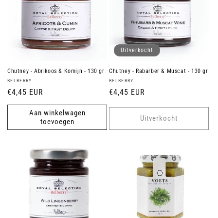
Uitverkocht
Chutney - Abrikoos & Komijn - 130 gr
Chutney - Rabarber & Muscat - 130 gr
Verkoper:
Verkoper:
BELBERRY
BELBERRY
Normale
€4,45 EUR
Normale
€4,45 EUR
prijs
prijs
Aan winkelwagen
Uitverkocht
toevoegen