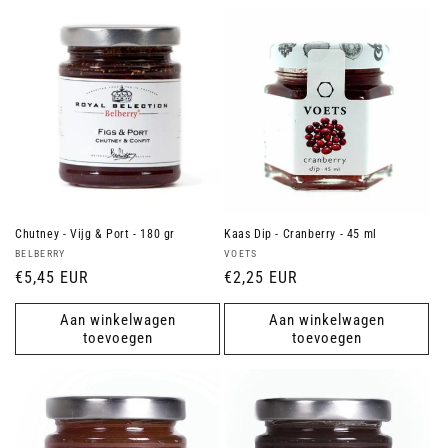
Chutney - Vijg & Port - 180 gr
Kaas Dip - Cranberry - 45 ml
Verkoper:
Verkoper:
BELBERRY
VOETS
Normale
€5,45 EUR
Normale
€2,25 EUR
prijs
prijs
Aan winkelwagen
Aan winkelwagen
toevoegen
toevoegen