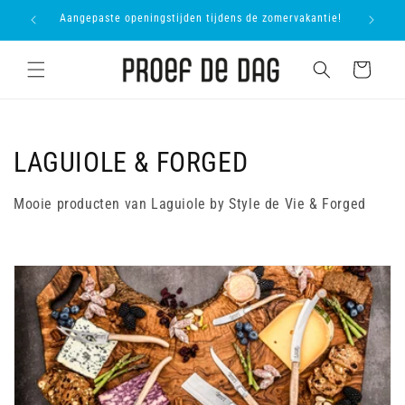
Meteen
proevers
Aangepaste openingstijden tijdens de zomervakantie!
Onl
naar de
content
Winkelwagen
C
LAGUIOLE & FORGED
o
Mooie producten van Laguiole by Style de Vie & Forged
l
l
e
c
t