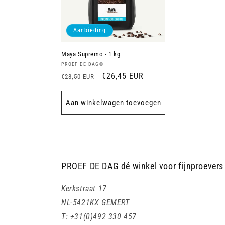
t
Aanbieding
i
Maya Supremo - 1 kg
Verkoper:
PROEF DE DAG®
e
Normale
Aanbiedingsprijs
€26,45 EUR
€28,50 EUR
prijs
:
Aan winkelwagen toevoegen
PROEF DE DAG dé winkel voor fijnproevers
Kerkstraat 17
NL-5421KX GEMERT
T: +31(0)492 330 457