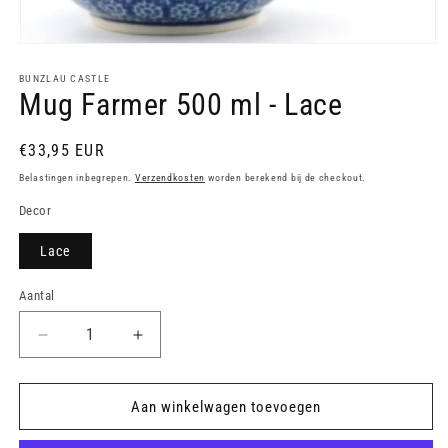
Media
1
openen
BUNZLAU CASTLE
Mug Farmer 500 ml - Lace
in
modaal
Normale
€33,95 EUR
prijs
Belastingen inbegrepen.
Verzendkosten
worden berekend bij de checkout.
Decor
Lace
Aantal
Aantal
Aantal
verlagen
verhogen
voor
voor
Mug
Mug
Aan winkelwagen toevoegen
Farmer
Farmer