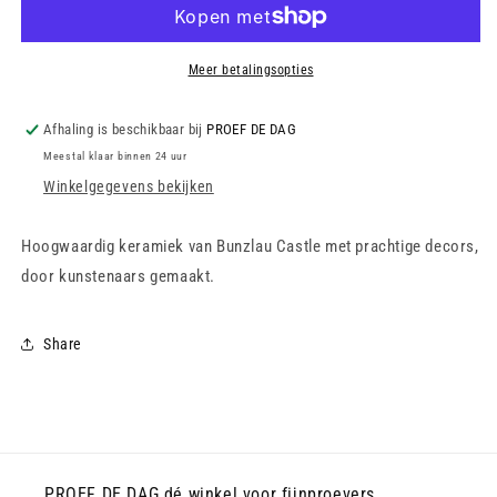
500
500
ml
ml
-
-
Lace
Lace
Meer betalingsopties
Afhaling is beschikbaar bij
PROEF DE DAG
Meestal klaar binnen 24 uur
Winkelgegevens bekijken
Hoogwaardig keramiek van Bunzlau Castle met prachtige decors,
door kunstenaars gemaakt.
Share
PROEF DE DAG dé winkel voor fijnproevers