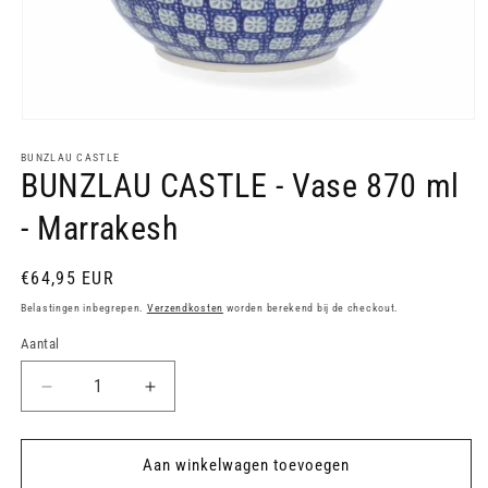
Media
1
openen
BUNZLAU CASTLE
BUNZLAU CASTLE - Vase 870 ml
in
modaal
- Marrakesh
Normale
€64,95 EUR
prijs
Belastingen inbegrepen.
Verzendkosten
worden berekend bij de checkout.
Aantal
Aantal
Aantal
verlagen
verhogen
voor
voor
BUNZLAU
BUNZLAU
Aan winkelwagen toevoegen
CASTLE
CASTLE