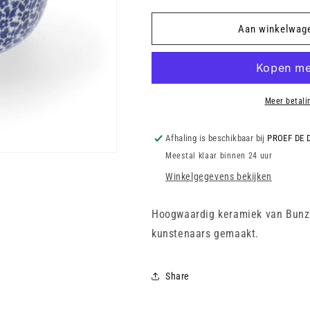
voor
voor
BUNZLAU
BUNZLAU
Aan winkelwag
CASTLE
CASTLE
-
-
Salad
Salad
Bowl
Bowl
370
370
Meer betali
ml
ml
-
-
Afhaling is beschikbaar bij
PROEF DE 
Indigo
Indigo
Meestal klaar binnen 24 uur
Winkelgegevens bekijken
Hoogwaardig keramiek van Bunzl
kunstenaars gemaakt.
Share