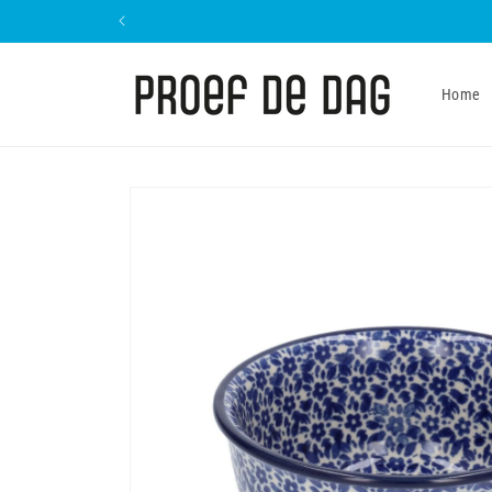
Meteen
naar de
content
Home
Ga direct naar
productinformatie