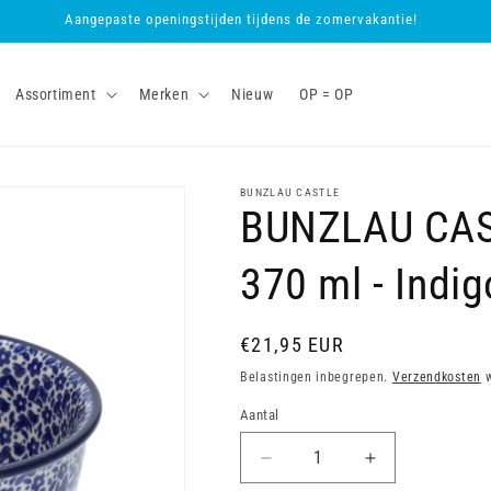
Aangepaste openingstijden tijdens de zomervakantie!
Assortiment
Merken
Nieuw
OP = OP
BUNZLAU CASTLE
BUNZLAU CAST
370 ml - Indig
Normale
€21,95 EUR
prijs
Belastingen inbegrepen.
Verzendkosten
w
Aantal
Aantal
Aantal
verlagen
verhogen