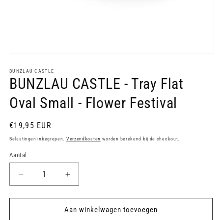
Media
1
openen
BUNZLAU CASTLE
BUNZLAU CASTLE - Tray Flat
in
modaal
Oval Small - Flower Festival
Normale
€19,95 EUR
prijs
Belastingen inbegrepen.
Verzendkosten
worden berekend bij de checkout.
Aantal
Aantal
Aantal
verlagen
verhogen
voor
voor
BUNZLAU
BUNZLAU
Aan winkelwagen toevoegen
CASTLE
CASTLE