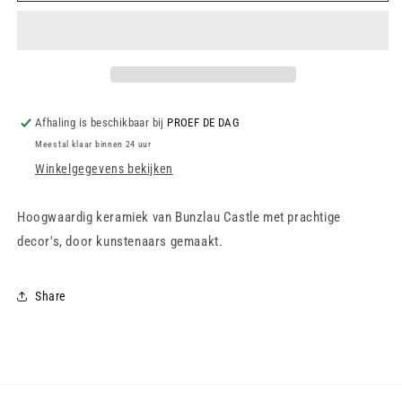
-
-
Tray
Tray
Flat
Flat
Oval
Oval
Small
Small
-
-
Afhaling is beschikbaar bij
PROEF DE DAG
Flower
Flower
Meestal klaar binnen 24 uur
Festival
Festival
Winkelgegevens bekijken
Hoogwaardig keramiek van Bunzlau Castle met prachtige
decor's, door kunstenaars gemaakt.
Share