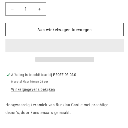
Aantal
Aantal
verlagen
verhogen
voor
voor
Teabag
Teabag
Aan winkelwagen toevoegen
Dish
Dish
Flower
Flower
-
-
Blue
Blue
Garden
Garden
Afhaling is beschikbaar bij
PROEF DE DAG
Meestal klaar binnen 24 uur
Winkelgegevens bekijken
Hoogwaardig keramiek van Bunzlau Castle met prachtige
decor's, door kunstenaars gemaakt.