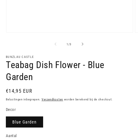
Media
M
1
2
openen
o
van
1
/
3
in
in
modaal
m
BUNZLAU CASTLE
Teabag Dish Flower - Blue
Garden
Normale
€14,95 EUR
prijs
Belastingen inbegrepen.
Verzendkosten
worden berekend bij de checkout.
Decor
Blue Garden
Aantal