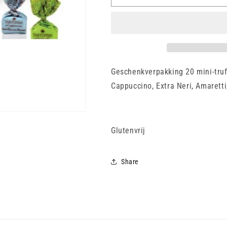
-
-
140
140
gr
gr
Geschenkverpakking 20 mini-truff
Cappuccino, Extra Neri, Amaretti
Glutenvrij
Share