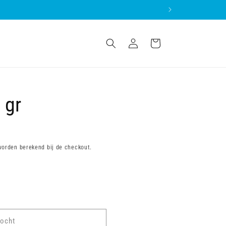
Inloggen
Winkelwagen
 gr
orden berekend bij de checkout.
kocht