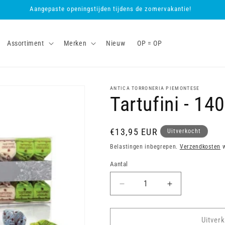
Aangepaste openingstijden tijdens de zomervakantie!
Assortiment
Merken
Nieuw
OP = OP
ANTICA TORRONERIA PIEMONTESE
Tartufini - 140
Normale
€13,95 EUR
Uitverkocht
prijs
Belastingen inbegrepen.
Verzendkosten
w
Aantal
Aantal
Aantal
verlagen
verhogen
voor
voor
Tartufini
Tartufini
Uitver