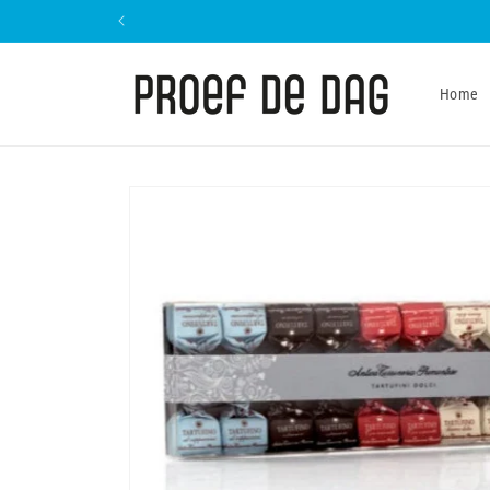
Meteen
naar de
content
Home
Ga direct naar
productinformatie