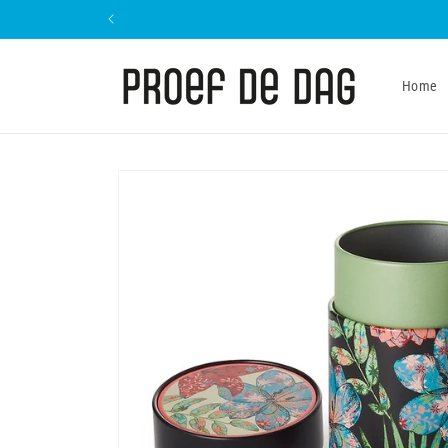
Meteen
naar de
content
Home
Ga direct naar
productinformatie