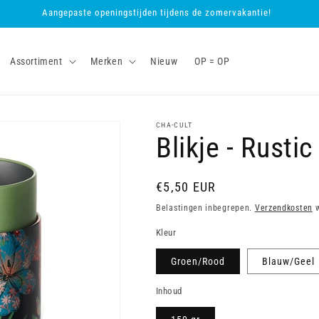
Aangepaste openingstijden tijdens de zomervakantie!
Assortiment
Merken
Nieuw
OP = OP
CHA-CULT
Blikje - Rusti
Normale
€5,50 EUR
prijs
Belastingen inbegrepen.
Verzendkosten
w
Kleur
Groen/Rood
Blauw/Geel
Inhoud