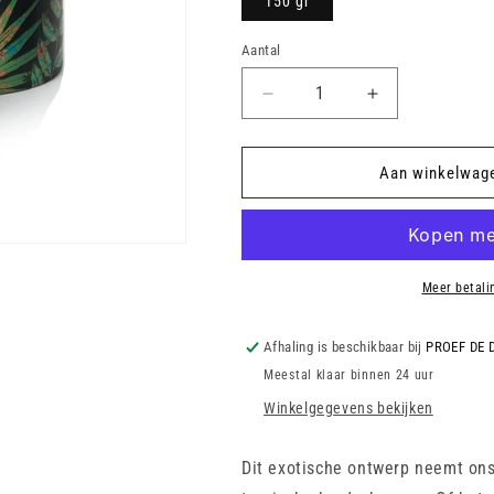
150 gr
Aantal
Aantal
Aantal
verlagen
verhogen
voor
voor
Blikje
Blikje
Aan winkelwag
-
-
Rustic
Rustic
Flower
Flower
Meer betali
Afhaling is beschikbaar bij
PROEF DE 
Meestal klaar binnen 24 uur
Winkelgegevens bekijken
Dit exotische ontwerp neemt on