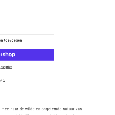
en toevoegen
ngsopties
DAG
s mee naar de wilde en ongetemde natuur van