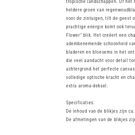
tropische landschappen. Of het n
heldere groen van regenwoudblad
voor de zintuigen, tilt de geest
prachtige energie komt ook teru
Flower" blik. Het creëert een ch
adembenemende schoonheid van t
bladeren en bloesems in het ont
die veel aandacht voor detail t
achtergrond het perfecte canvas
volledige optische kracht en ch
extra aroma-deksel.
Specificaties:
De inhoud van de blikjes zijn ca.
De afmetingen van de blikjes zij