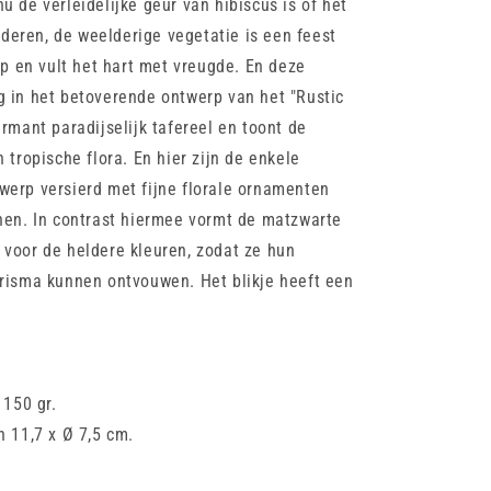
u de verleidelijke geur van hibiscus is of het
eren, de weelderige vegetatie is een feest
 op en vult het hart met vreugde. En deze
g in het betoverende ontwerp van het "Rustic
armant paradijselijk tafereel en toont de
ropische flora. En hier zijn de enkele
werp versierd met fijne florale ornamenten
onen. In contrast hiermee vormt de matzwarte
 voor de heldere kleuren, zodat ze hun
arisma kunnen ontvouwen. Het blikje heeft een
 150 gr.
n 11,7 x Ø 7,5 cm.