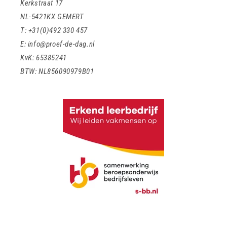
Kerkstraat 17
NL-5421KX GEMERT
T: +31(0)492 330 457
E: info@proef-de-dag.nl
KvK: 65385241
BTW: NL856090979B01