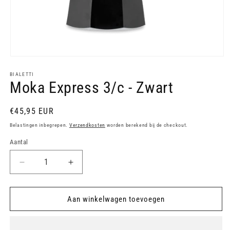
Media
1
openen
BIALETTI
Moka Express 3/c - Zwart
in
modaal
Normale
€45,95 EUR
prijs
Belastingen inbegrepen.
Verzendkosten
worden berekend bij de checkout.
Aantal
Aantal
Aantal
verlagen
verhogen
voor
voor
Moka
Moka
Aan winkelwagen toevoegen
Express
Express
3/c
3/c