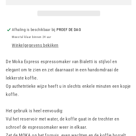
-
-
Zwart
Zwart
Afhaling is beschikbaar bij
PROEF DE DAG
Meestal klaar binnen 24 uur
Winkelgegevens bekijken
De Moka Express espressomaker van Bialetti is stijlvol en
elegant om te zien en zet daarnaast in een handomdraai de
lekkerste koffie.
Op authetntieke wijze heeft u in slechts enkele minuten een kopje
koffie.
Het gebruik is heel eenvoudig:
Vul het reservoir met water, de koffie gaat in de trechter en
schroef de espressomaker weer in elkaar.
Zet de MOKA op het fornuis, even wachten en de koffie borrelt