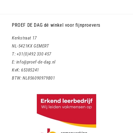
PROEF DE DAG dé winkel voor fijnproevers
Kerkstraat 17
NL-5421KX GEMERT
T: +31(0)492 330 457
E: info@proef-de-dag.nl
KvK: 65385241
BTW: NL856090979B01