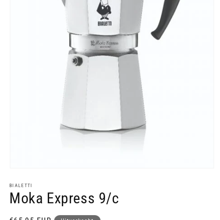
Media
1
openen
BIALETTI
Moka Express 9/c
in
modaal