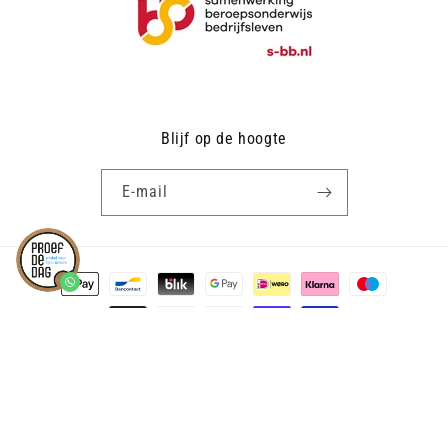
Blijf op de hoogte
E‑mail
Betaalmethoden
Terugbetalingsbeleid
Privacybeleid
© 2026,
PROEF DE DAG®
ontwerp PDD
Algemene voorwaarden
Verzendbeleid
Wettelijke kennisgeving
Contactgegevens