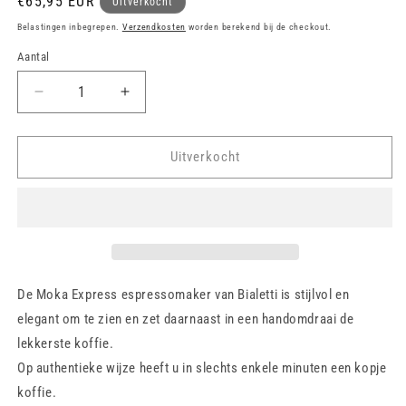
Normale
€65,95 EUR
Uitverkocht
prijs
Belastingen inbegrepen.
Verzendkosten
worden berekend bij de checkout.
Aantal
Aantal
Aantal
verlagen
verhogen
voor
voor
Moka
Moka
Uitverkocht
Express
Express
9/c
9/c
De Moka Express espressomaker van Bialetti is stijlvol en
elegant om te zien en zet daarnaast in een handomdraai de
lekkerste koffie.
Op authentieke wijze heeft u in slechts enkele minuten een kopje
koffie.