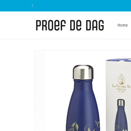
Meteen
naar de
content
Home
Ga direct naar
productinformatie