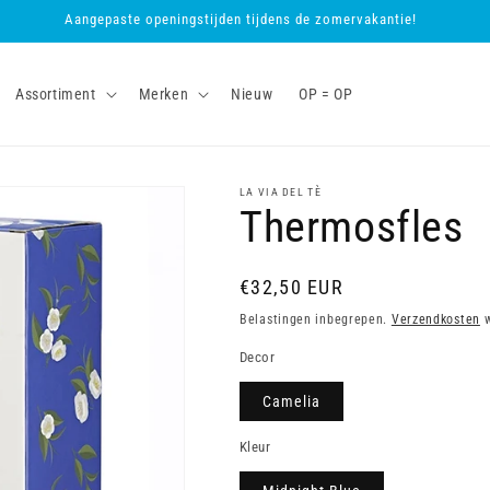
Aangepaste openingstijden tijdens de zomervakantie!
Assortiment
Merken
Nieuw
OP = OP
LA VIA DEL TÈ
Thermosfles
Normale
€32,50 EUR
prijs
Belastingen inbegrepen.
Verzendkosten
w
Decor
Camelia
Kleur