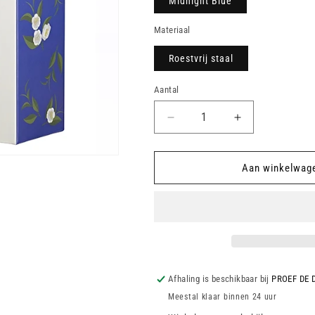
Midnight Blue
Materiaal
Roestvrij staal
Aantal
Aantal
Aantal
verlagen
verhogen
voor
voor
Thermosfles
Thermosfles
Aan winkelwag
Afhaling is beschikbaar bij
PROEF DE 
Meestal klaar binnen 24 uur