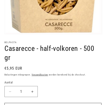
Media
1
openen
BELPASTA
Casarecce - half-volkoren - 500
in
modaal
gr
Normale
€5,95 EUR
prijs
Belastingen inbegrepen.
Verzendkosten
worden berekend bij de checkout.
Aantal
Aantal
Aantal
verlagen
verhogen
voor
voor