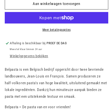
Casarecce
Casarecce
Aan winkelwagen toevoegen
-
-
half-
half-
volkoren
volkoren
-
-
500
500
Meer betalingsopties
gr
gr
Afhaling is beschikbaar bij
PROEF DE DAG
Meestal klaar binnen 24 uur
Winkelgegevens bekijken
Belpasta is een Belgisch bedrijf opgericht door twee bevriende
landbouwers, Jean-Louis en François. Samen produceren ze
half-volkoren pasta′s van hoge kwaliteit, uitsluitend gemaakt met
lokale ingrediënten. Dankzij hun minutieuze aanpak bieden ze
pasta met een uitstekende textuur en smaak.
Belpasta = De pasta van en voor vrienden!