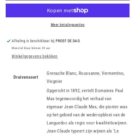
Mas
Mas
-
-
Belluguette
Belluguette
-
-
Meer betalingsopties
2024
2024
Afhaling is beschikbaar bij
PROEF DE DAG
Meestal klaar binnen 24 uur
Winkelgegevens bekijken
Grenache Blanc, Roussanne, Vermentino,
Druivensoort
Viognier
Opgericht in 1892, vertelt Domaines Paul
Mas tegenwoordig het verhaal van
eigenaar Jean-Claude Mas, die pionier was
op het gebied van de wederopbloei van de
Languedoc als regio voor kwaliteitswijnen.
Jean-Claude typeert zijn wijnen als ‘Le