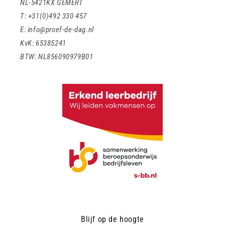
NL-5421KX GEMERT
T: +31(0)492 330 457
E: info@proef-de-dag.nl
KvK: 65385241
BTW: NL856090979B01
Blijf op de hoogte