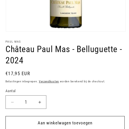
Media
1
openen
PAUL MAS
Château Paul Mas - Belluguette -
in
modaal
2024
Normale
€17,95 EUR
prijs
Belastingen inbegrepen.
Verzendkosten
worden berekend bij de checkout.
Aantal
Aantal
Aantal
verlagen
verhogen
voor
voor
Château
Château
Aan winkelwagen toevoegen
Paul
Paul