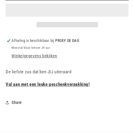
SPOON
SPOON
-
-
De
De
liefste
liefste
zus
zus
dat
dat
Afhaling is beschikbaar bij
PROEF DE DAG
ben
ben
Meestal klaar binnen 24 uur
JIJ
JIJ
uiteraard
uiteraard
Winkelgegevens bekijken
De liefste zus dat ben JIJ uiteraard
Vul aan met een leuke geschenkverpakking!
Share