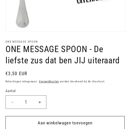
Media
1
openen
ONE MESSAGE SPOON
ONE MESSAGE SPOON - De
in
modaal
liefste zus dat ben JIJ uiteraard
Normale
€3,50 EUR
prijs
Belastingen inbegrepen.
Verzendkosten
worden berekend bij de checkout.
Aantal
Aantal
Aantal
verlagen
verhogen
voor
voor
ONE
ONE
Aan winkelwagen toevoegen
MESSAGE
MESSAGE