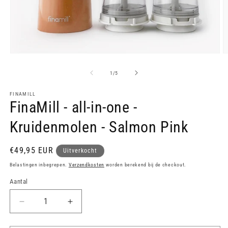
Media
M
1
2
openen
o
van
1
/
5
in
in
modaal
m
FINAMILL
FinaMill - all-in-one -
Kruidenmolen - Salmon Pink
Normale
€49,95 EUR
Uitverkocht
prijs
Belastingen inbegrepen.
Verzendkosten
worden berekend bij de checkout.
Aantal
Aantal
Aantal
verlagen
verhogen
voor
voor