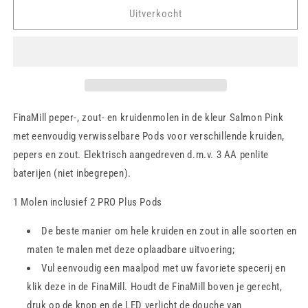
FinaMill
FinaMill
Uitverkocht
-
-
all-
all-
in-
in-
one
one
-
-
Kruidenmolen
Kruidenmolen
-
-
FinaMill peper-, zout- en kruidenmolen in de kleur Salmon Pink
Salmon
Salmon
met eenvoudig verwisselbare Pods voor verschillende kruiden,
Pink
Pink
pepers en zout. Elektrisch aangedreven d.m.v. 3 AA penlite
baterijen (niet inbegrepen).
1 Molen inclusief 2 PRO Plus Pods
De beste manier om hele kruiden en zout in alle soorten en
maten te malen met deze oplaadbare uitvoering;
Vul eenvoudig een maalpod met uw favoriete specerij en
klik deze in de FinaMill. Houdt de FinaMill boven je gerecht,
druk op de knop en de LED verlicht de douche van