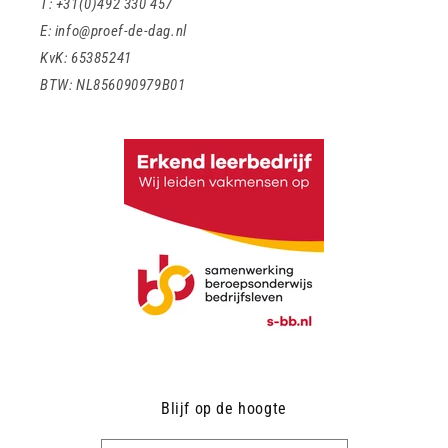
T: +31(0)492 330 457
E: info@proef-de-dag.nl
KvK: 65385241
BTW: NL856090979B01
Blijf op de hoogte