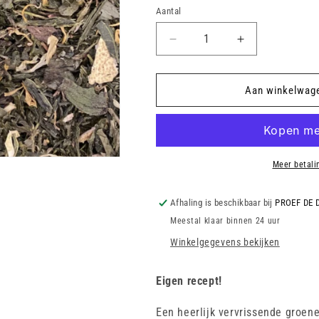
Aantal
Aantal
Aantal
verlagen
verhogen
voor
voor
Groene
Groene
Aan winkelwag
Thee
Thee
-
-
Cool
Cool
Temptation
Temptation
(Lemon
(Lemon
Meer betali
&amp;
&amp;
Mint)
Mint)
Afhaling is beschikbaar bij
PROEF DE 
Meestal klaar binnen 24 uur
Winkelgegevens bekijken
Eigen recept!
Een heerlijk vervrissende groene