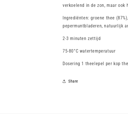
verkoelend in de zon, maar ook 
Ingrediënten: groene thee (87%),
pepermuntbladeren, natuurlijk 
2-3 minuten zettijd
75-80
°C watertemperatuur
Dosering 1 theelepel per kop th
Share