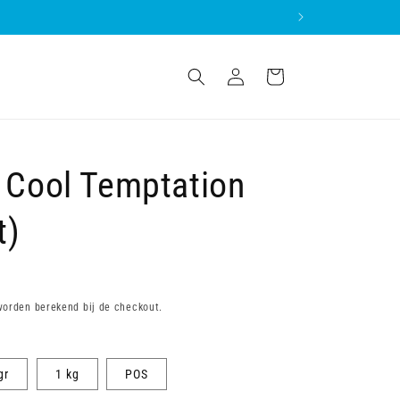
Inloggen
Winkelwagen
 Cool Temptation
t)
orden berekend bij de checkout.
gr
1 kg
POS