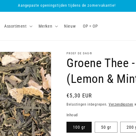
Aangepaste openingstijden tijdens de zomervakantie!
Assortiment
Merken
Nieuw
OP = OP
PROEF DE DAG®
Groene Thee -
(Lemon & Min
Normale
€5,30 EUR
prijs
Belastingen inbegrepen.
Verzendkosten
w
Inhoud
100 gr
50 gr
200 