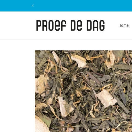
Meteen
naar de
content
Home
Ga direct naar
productinformatie