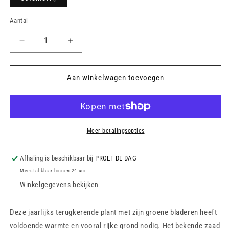
Aantal
Aantal
Aantal
verlagen
verhogen
voor
voor
Kruiden
Kruiden
Aan winkelwagen toevoegen
Thee
Thee
-
-
Fennel
Fennel
Seed
Seed
Meer betalingsopties
Afhaling is beschikbaar bij
PROEF DE DAG
Meestal klaar binnen 24 uur
Winkelgegevens bekijken
Deze jaarlijks terugkerende plant met zijn groene bladeren heeft
voldoende warmte en vooral rijke grond nodig. Het bekende zaad