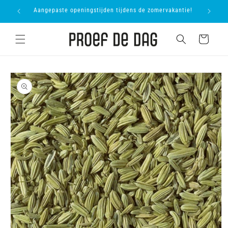
Meteen
proevers
Aangepaste openingstijden tijdens de zomervakantie!
Onl
naar de
content
Winkelwagen
Ga direct naar
productinformatie