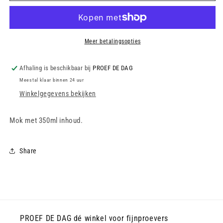
-
-
Mok
Mok
-
-
Chevron-
Chevron-
Meer betalingsopties
motief
motief
-
-
Afhaling is beschikbaar bij
PROEF DE DAG
Donkerblauw
Donkerblauw
Meestal klaar binnen 24 uur
Winkelgegevens bekijken
Mok met 350ml inhoud.
Share
PROEF DE DAG dé winkel voor fijnproevers