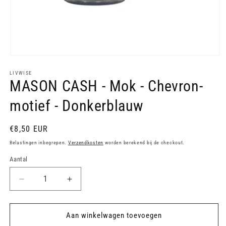
Media
1
openen
LIVWISE
MASON CASH - Mok - Chevron-
in
modaal
motief - Donkerblauw
Normale
€8,50 EUR
prijs
Belastingen inbegrepen.
Verzendkosten
worden berekend bij de checkout.
Aantal
Aantal
Aantal
verlagen
verhogen
voor
voor
MASON
MASON
Aan winkelwagen toevoegen
CASH
CASH