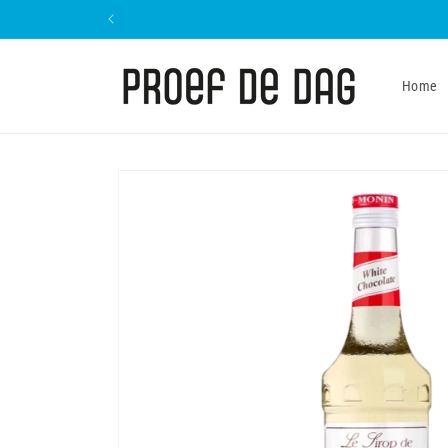
Meteen
naar de
content
Home
Ga direct naar
productinformatie