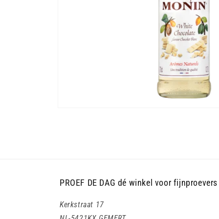
Media
1
openen
in
modaal
PROEF DE DAG dé winkel voor fijnproevers
Kerkstraat 17
NL-5421KX GEMERT