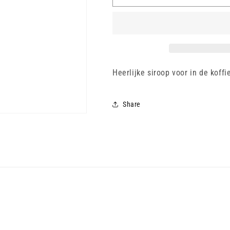
-
-
Witte
Witte
Chocolade
Chocolade
-
-
25
25
cl
cl
Heerlijke siroop voor in de koffie
Share