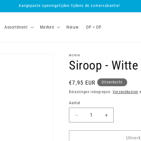
Aangepaste openingstijden tijdens de zomervakantie!
Assortiment
Merken
Nieuw
OP = OP
MONIN
Siroop - Witte
Normale
€7,95 EUR
Uitverkocht
prijs
Belastingen inbegrepen.
Verzendkosten
w
Aantal
Aantal
Aantal
verlagen
verhogen
voor
voor
Siroop
Siroop
Uitver