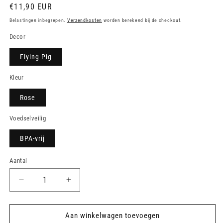
Normale
€11,90 EUR
prijs
Belastingen inbegrepen.
Verzendkosten
worden berekend bij de checkout.
Decor
Flying Pig
Kleur
Rose
Voedselveilig
BPA-vrij
Aantal
Aantal
Aantal
verlagen
verhogen
voor
voor
Drinkfles
Drinkfles
Aan winkelwagen toevoegen