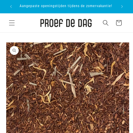
Meteen
proevers
Aangepaste openingstijden tijdens de zomervakantie!
Onl
naar de
content
Winkelwagen
Ga direct naar
productinformatie