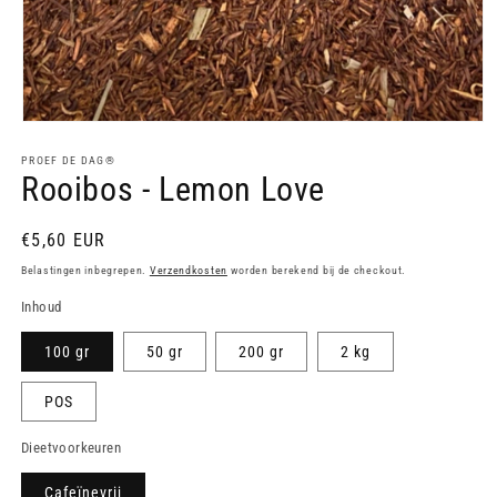
Media
1
openen
PROEF DE DAG®
Rooibos - Lemon Love
in
modaal
Normale
€5,60 EUR
prijs
Belastingen inbegrepen.
Verzendkosten
worden berekend bij de checkout.
Inhoud
100 gr
50 gr
200 gr
2 kg
POS
Dieetvoorkeuren
Cafeïnevrij