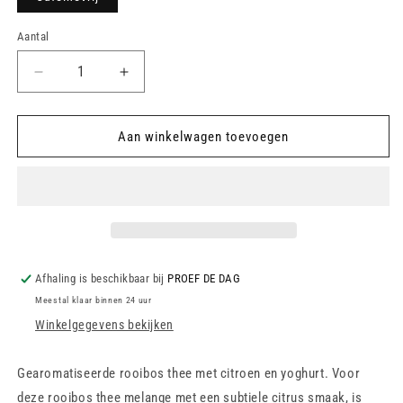
Aantal
Aantal
Aantal
verlagen
verhogen
voor
voor
Rooibos
Rooibos
Aan winkelwagen toevoegen
-
-
Lemon
Lemon
Love
Love
Afhaling is beschikbaar bij
PROEF DE DAG
Meestal klaar binnen 24 uur
Winkelgegevens bekijken
Gearomatiseerde rooibos thee met citroen en yoghurt. Voor
deze rooibos thee melange met een subtiele citrus smaak, is