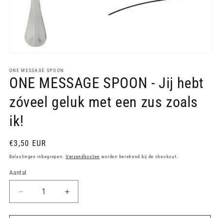
Media
1
openen
ONE MESSAGE SPOON
ONE MESSAGE SPOON - Jij hebt
in
modaal
zóveel geluk met een zus zoals
ik!
Normale
€3,50 EUR
prijs
Belastingen inbegrepen.
Verzendkosten
worden berekend bij de checkout.
Aantal
Aantal
Aantal
verlagen
verhogen
voor
voor