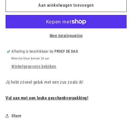
ONE
ONE
Aan winkelwagen toevoegen
MESSAGE
MESSAGE
SPOON
SPOON
-
-
Jij
Jij
hebt
hebt
Meer betalingsopties
zóveel
zóveel
geluk
geluk
Afhaling is beschikbaar bij
PROEF DE DAG
met
met
Meestal klaar binnen 24 uur
een
een
zus
zus
Winkelgegevens bekijken
zoals
zoals
ik!
ik!
Jij hebt zóveel geluk met een zus zoals ik!
Vul aan met een leuke geschenkverpakking!
Share