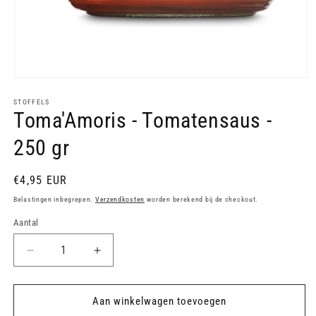
Media
1
openen
STOFFELS
Toma'Amoris - Tomatensaus -
in
modaal
250 gr
Normale
€4,95 EUR
prijs
Belastingen inbegrepen.
Verzendkosten
worden berekend bij de checkout.
Aantal
Aantal
Aantal
verlagen
verhogen
voor
voor
Toma&#39;Amoris
Toma&#39;Amoris
Aan winkelwagen toevoegen
-
-