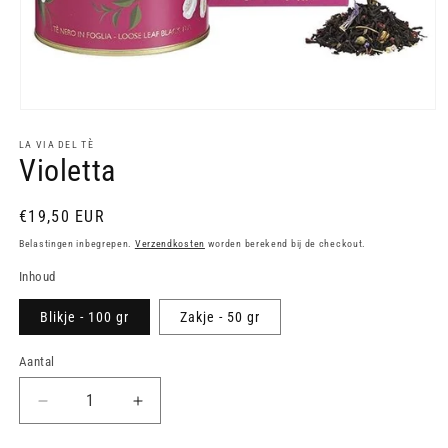
Media
1
openen
LA VIA DEL TÈ
Violetta
in
modaal
Normale
€19,50 EUR
prijs
Belastingen inbegrepen.
Verzendkosten
worden berekend bij de checkout.
Inhoud
Blikje - 100 gr
Zakje - 50 gr
Aantal
Aantal
Aantal
verlagen
verhogen