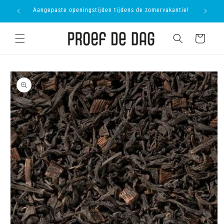
Meteen
proevers
Aangepaste openingstijden tijdens de zomervakantie!
Onl
naar de
content
Winkelwagen
Ga direct naar
productinformatie