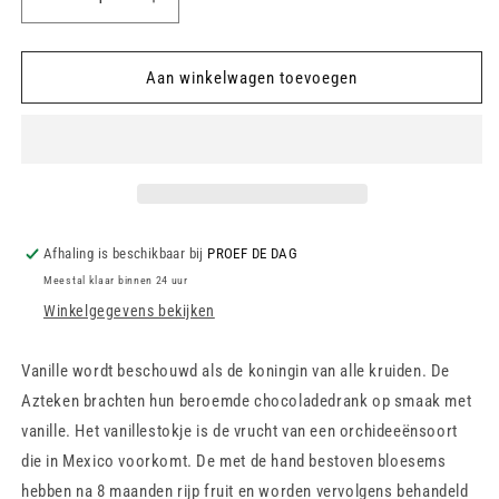
Aantal
Aantal
verlagen
verhogen
voor
voor
Zwarte
Zwarte
Aan winkelwagen toevoegen
Thee
Thee
-
-
Vanilla
Vanilla
Afhaling is beschikbaar bij
PROEF DE DAG
Meestal klaar binnen 24 uur
Winkelgegevens bekijken
Vanille wordt beschouwd als de koningin van alle kruiden. De
Azteken brachten hun beroemde chocoladedrank op smaak met
vanille. Het vanillestokje is de vrucht van een orchideeënsoort
die in Mexico voorkomt. De met de hand bestoven bloesems
hebben na 8 maanden rijp fruit en worden vervolgens behandeld